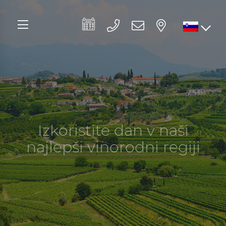
Izkoristite dan v naši
najlepši vinorodni regiji