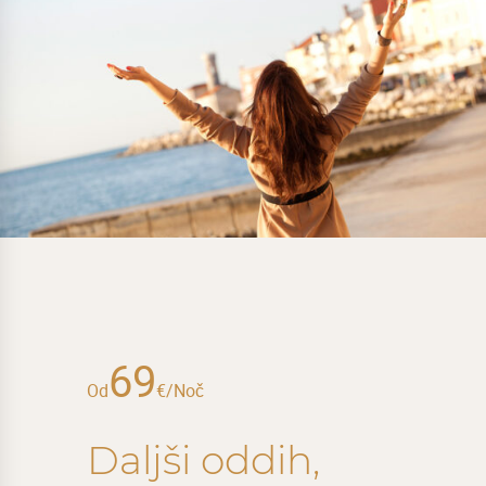
69
Od
€/Noč
Daljši oddih,