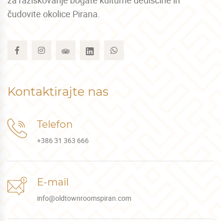
za raziskovanje bogate kulturne dediščine in
čudovite okolice Pirana.
Kontaktirajte nas
Telefon
+386 31 363 666
E-mail
info@oldtownroomspiran.com