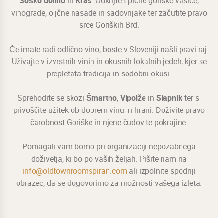
Soško dolino
in
Kras
. Odkrijte tipične goriške vasice,
vinograde, oljčne nasade in sadovnjake ter začutite pravo
srce Goriških Brd.
Če imate radi odlično vino, boste v Sloveniji našli pravi raj.
Uživajte v izvrstnih vinih in okusnih lokalnih jedeh, kjer se
prepletata tradicija in sodobni okusi.
Sprehodite se skozi
Šmartno
,
Vipolže
in
Slapnik
ter si
privoščite užitek ob dobrem vinu in hrani. Doživite pravo
čarobnost Goriške in njene čudovite pokrajine.
Pomagali vam bomo pri organizaciji nepozabnega
doživetja, ki bo po vaših željah. Pišite nam na
info@oldtownroomspiran.com
ali izpolnite spodnji
obrazec, da se dogovorimo za možnosti vašega izleta.