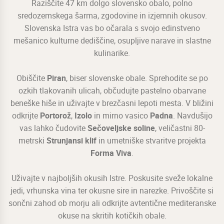
Raziščite 47 km dolgo slovensko obalo, polno
sredozemskega šarma, zgodovine in izjemnih okusov.
Slovenska Istra vas bo očarala s svojo edinstveno
mešanico kulturne dediščine, osupljive narave in slastne
kulinarike.
Obiščite
Piran
, biser slovenske obale. Sprehodite se po
ozkih tlakovanih ulicah, občudujte pastelno obarvane
beneške hiše in uživajte v brezčasni lepoti mesta. V bližini
odkrijte
Portorož
,
Izolo
in mirno vasico
Padna
. Navdušijo
vas lahko čudovite
Sečoveljske soline
, veličastni 80-
metrski
Strunjansi klif
in umetniške stvaritve projekta
Forma Viva
.
Uživajte v najboljših okusih Istre. Poskusite sveže lokalne
jedi, vrhunska vina ter okusne sire in narezke. Privoščite si
sončni zahod ob morju ali odkrijte avtentične mediteranske
okuse na skritih kotičkih obale.