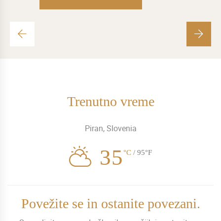
Trenutno vreme
Piran, Slovenia
35
°C
/ 95°F
Povežite se in ostanite povezani.