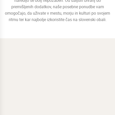
naredijo še bolj nepozaben. Od daljših bivanj do
premišljenih dodatkov, naše posebne ponudbe vam
omogočajo, da uživate v mestu, morju in kulturi po svojem
ritmu ter kar najbolje izkoristite čas na slovenski obali.